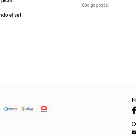
 picot.
do el set.
N
C