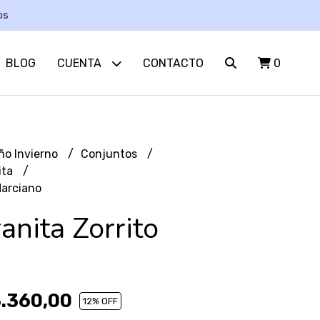
os
BLOG
CUENTA
CONTACTO
0
ño Invierno
Conjuntos
ita
Marciano
anita Zorrito
.360,00
12
% OFF