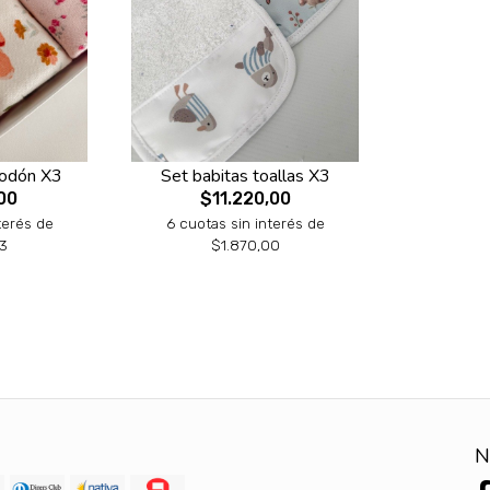
godón X3
Set babitas toallas X3
00
$11.220,00
terés de
6 cuotas sin interés de
3
$1.870,00
N