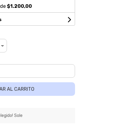
 de
$1.200,00
s
AR AL CARRITO
egido! Sole