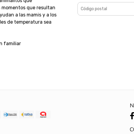
animalitos que
s momentos que resultan
yudan a las mamis y a los
oles de temperatura sea
n familiar
N
C