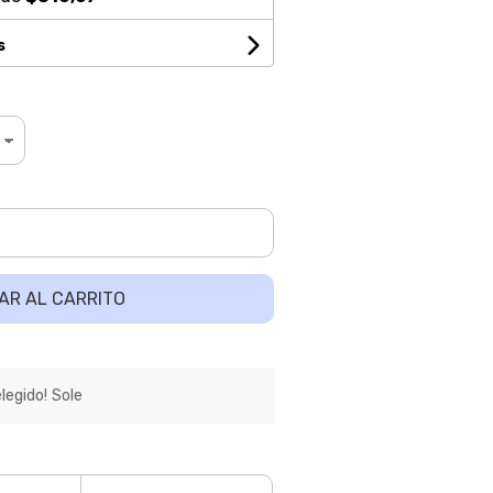
s
AR AL CARRITO
egido! Sole