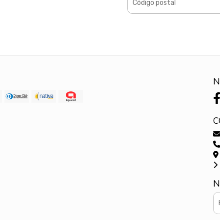
N
C
N