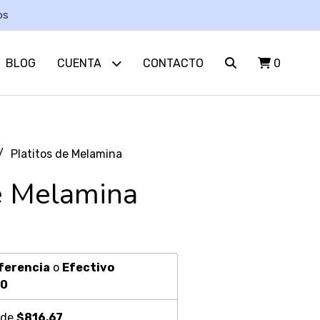
os
BLOG
CUENTA
CONTACTO
0
Platitos de Melamina
de Melamina
ferencia
o
Efectivo
00
 de
$816,67