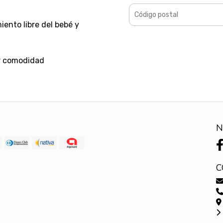
iento libre del bebé y
r comodidad
N
C