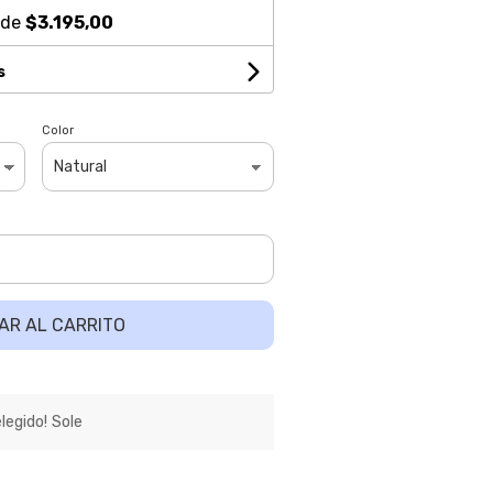
 de
$3.195,00
s
Color
AR AL CARRITO
egido! Sole