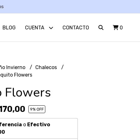
os
BLOG
CUENTA
CONTACTO
0
ño Invierno
Chalecos
quito Flowers
o Flowers
170,00
9
% OFF
ferencia
o
Efectivo
00