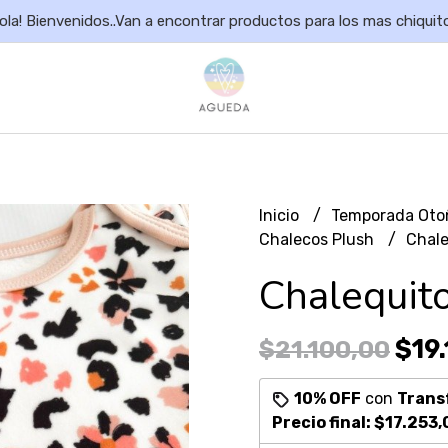
ola! Bienvenidos..Van a encontrar productos para los mas chiquit
Inicio
Temporada Oto
Chalecos Plush
Chale
Chalequit
$19.
$21.100,00
10% OFF
con
Trans
Precio final:
$17.253,